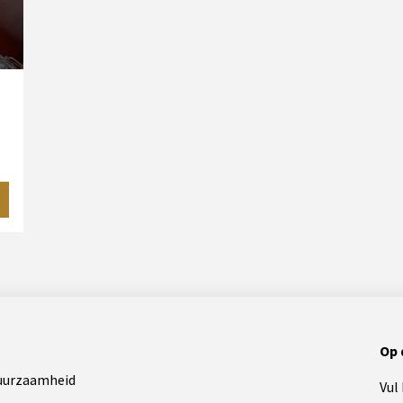
Op 
uurzaamheid
Vul