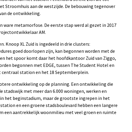
het Stroomhuis aan de westzijde. De bebouwing tegenover
 van de ontwikkeling.
en ware metamorfose. De eerste stap werd al gezet in 2017
rojectontwikkelaar AM.
Knoop XL Zuid is ingedeeld in drie clusters:
ocedures goed doorlopen zijn, kan begonnen worden met de
en het spoor komt daar het hoofdkantoor Zuid van Ziggo,
worden begonnen met EDGE, tussen The Student Hotel en
t centraal station en het 18 Septemberplein.
otere ontwikkeling op de planning. Een ontwikkeling die
e stadswijk met meer dan 6.000 woningen, werken en
l in het beginstadium, maar de grootste ingrepen in het
sstation en een groene stadsboulevard hebben een langere
 om een aantrekkelijk woonmilieu met veel groen en ruimte