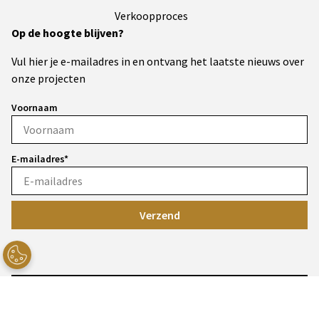
Verkoopproces
Op de hoogte blijven?
Vul hier je e-mailadres in en ontvang het laatste nieuws over
onze projecten
Voornaam
E-mailadres*
Verzend
Privacy statement
Cookies
Disclaimer
Toegankelijkheid
AM 2026 Powered by
@Fundament All Media