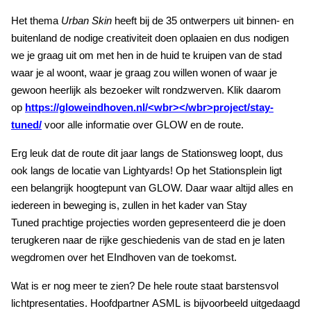
Het thema
Urban Skin
heeft bij de 35 ontwerpers uit binnen- en
buitenland de nodige creativiteit doen oplaaien en dus nodigen
we je graag uit om met hen in de huid te kruipen van de stad
waar je al woont, waar je graag zou willen wonen of waar je
gewoon heerlijk als bezoeker wilt rondzwerven. Klik daarom
op
https://gloweindhoven.nl/<wbr></wbr>project/stay-
tuned/
voor alle informatie over GLOW en de route.
Erg leuk dat de route dit jaar langs de Stationsweg loopt, dus
ook langs de locatie van Lightyards! Op het Stationsplein ligt
een belangrijk hoogtepunt van GLOW. Daar waar altijd alles en
iedereen in beweging is, zullen in het kader van Stay
Tuned prachtige projecties worden gepresenteerd die je doen
terugkeren naar de rijke geschiedenis van de stad en je laten
wegdromen over het EIndhoven van de toekomst.
Wat is er nog meer te zien? De hele route staat barstensvol
lichtpresentaties. Hoofdpartner ASML is bijvoorbeeld uitgedaagd