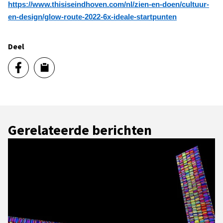
https://www.thisiseindhoven.com/nl/zien-en-doen/cultuur-
en-design/glow-route-2022-6x-ideale-startpunten
Deel
Gerelateerde berichten