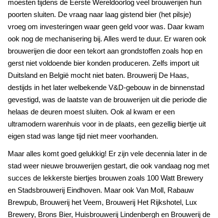
moesten tijdens de Eerste Wereldoorlog veel brouwerijen hun
poorten sluiten. De vraag naar laag gistend bier (het pilsje)
vroeg om investeringen waar geen geld voor was. Daar kwam
ook nog de mechanisering bij. Alles werd te duur. Er waren ook
brouwerijen die door een tekort aan grondstoffen zoals hop en
gerst niet voldoende bier konden produceren. Zelfs import uit
Duitsland en België mocht niet baten. Brouwerij De Haas,
destijds in het later welbekende V&D-gebouw in de binnenstad
gevestigd, was de laatste van de brouwerijen uit die periode die
helaas de deuren moest sluiten. Ook al kwam er een
ultramodern warenhuis voor in de plaats, een gezellig biertje uit
eigen stad was lange tijd niet meer voorhanden.
Maar alles komt goed gelukkig! Er zijn vele decennia later in de
stad weer nieuwe brouwerijen gestart, die ook vandaag nog met
succes de lekkerste biertjes brouwen zoals 100 Watt Brewery
en Stadsbrouwerij Eindhoven. Maar ook Van Moll, Rabauw
Brewpub, Brouwerij het Veem, Brouwerij Het Rijkshotel, Lux
Brewery, Brons Bier, Huisbrouwerij Lindenbergh en Brouwerij de