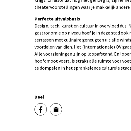
krijgt. En alsof dat nog niet genoeg is, zijn er h
theatervoorstellingen waar je makkelijk andere
Perfecte uitvalsbasis
Design, tech, kunst en cultuur in overvloed dus. N
gastronomie op niveau hoef je in deze stad ook n
terrassen met culinaire geneugten uit alle windst
voordelen van dien. Het (internationale) OV gaat
Alle voorzieningen zijn op loopafstand. En lopen
hoofdmoot voert, is straks alle ruimte voor voet
te dompelen in het sprankelende culturele stad
Deel