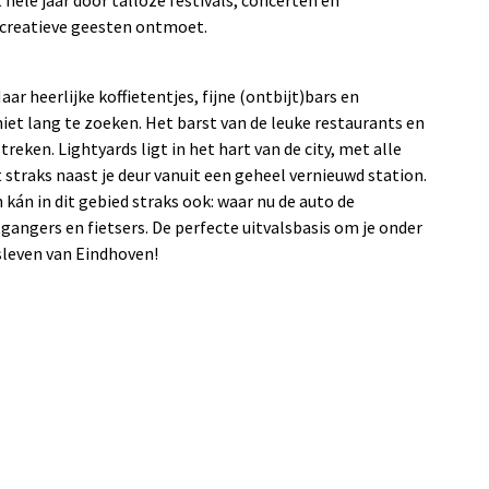
et hele jaar door talloze festivals, concerten en
 creatieve geesten ontmoet.
aar heerlijke koffietentjes, fijne (ontbijt)bars en
iet lang te zoeken. Het barst van de leuke restaurants en
reken. Lightyards ligt in het hart van de city, met alle
 straks naast je deur vanuit een geheel vernieuwd station.
 kán in dit gebied straks ook: waar nu de auto de
gangers en fietsers. De perfecte uitvalsbasis om je onder
sleven van Eindhoven!