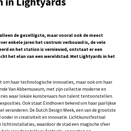
n in Lightyards
 alleen de gezelligste, maar vooral ook de meest
ver enkele jaren het centrum verbouwd is, de vele
eerd en het station is vernieuwd, ontstaat er een
cht het elan van een wereldstad. Met Lightyards in het
aat om haar technologische innovaties, maar ook om haar
oemde Van Abbemuseum, met zijn collectie moderne en
eries waar lokale kunstenaars hun talent tentoonstellen.
 exposities. Ook staat Eindhoven bekend om haar jaarlijkse
kel veranderen. De Dutch Design Week, een van de grootste
nder in creativiteit en innovatie. Lichtkunstfestival
chtinstallaties, waardoor de stad een magische sfeer