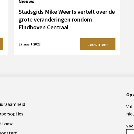
Nieuws
Stadsgids Mike Weerts vertelt over de
grote veranderingen rondom
Eindhoven Centraal
Lees meer
25 maart 2022
Op 
uurzaamheid
Vul
opersopties
nie
0 view
Voo
oopstart