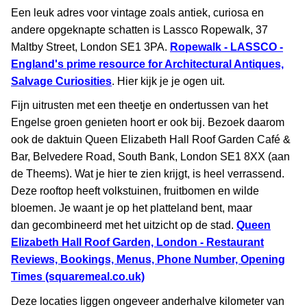
Een leuk adres voor vintage zoals antiek, curiosa en
andere opgeknapte schatten is Lassco Ropewalk, 37
Maltby Street, London SE1 3PA.
Ropewalk - LASSCO -
England's prime resource for Architectural Antiques,
Salvage Curiosities
. Hier kijk je je ogen uit.
Fijn uitrusten met een theetje en ondertussen van het
Engelse groen genieten hoort er ook bij. Bezoek daarom
ook de daktuin Queen Elizabeth Hall Roof Garden Café &
Bar, Belvedere Road, South Bank, London SE1 8XX (aan
de Theems). Wat je hier te zien krijgt, is heel verrassend.
Deze rooftop heeft volkstuinen, fruitbomen en wilde
bloemen. Je waant je op het platteland bent, maar
dan gecombineerd met het uitzicht op de stad.
Queen
Elizabeth Hall Roof Garden, London - Restaurant
Reviews, Bookings, Menus, Phone Number, Opening
Times (squaremeal.co.uk)
Deze locaties liggen ongeveer anderhalve kilometer van