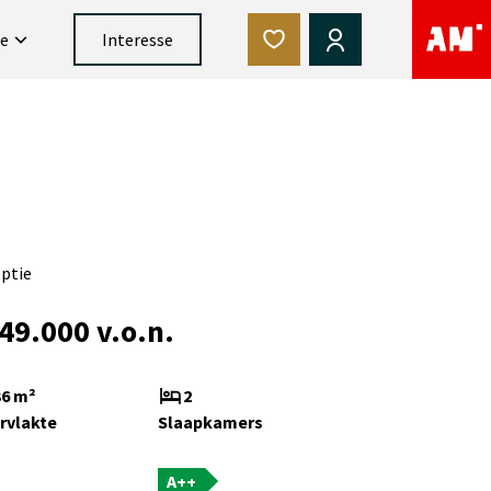
ce
Interesse
Optie
49.000 v.o.n.
36 m²
2
rvlakte
Slaapkamers
A++