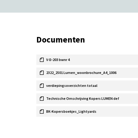
Documenten
V-D-203 bwnr 4
2322_2501 Lumen_woonbrochure_A4_1006
verdiepingsoverzichten totaal
Technische Omschrijving Kopers LUMEN def
BK-Kopersboekjes_Lightyards