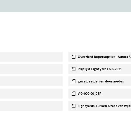
Overzicht kopersopties - Aurora A
Prijslijst Lightyards 6-6-2025
gevelbeelden en doorsnedes
V-D-000-00_DEF
Lightyards-Lumen-Staat van Wijzi