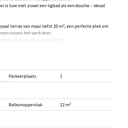
er is luxe met zowel een ligbad als een douche – ideaal
aal terras van maar liefst 20 m², een perfecte plek om
annen tussen het werk door.
bedrijf aan huis, dit appartement
en waar te maken!
Parkeerplaats
1
 gangbare apparatuur
erplaats
Balkonoppervlak
22 m²
p de verkooptekening per bouwnummer.