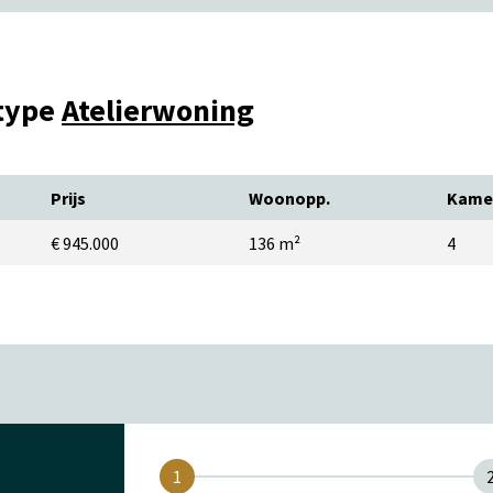
 type
Atelierwoning
Prijs
Woonopp.
Kame
€ 945.000
136 m²
4
1