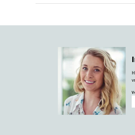
H
v
V