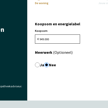
De woning
Jouw s
Koopsom en energielabel
en
Koopsom
€
Meerwerk
(Optioneel)
Ja
Nee
ypotheekadviseur.