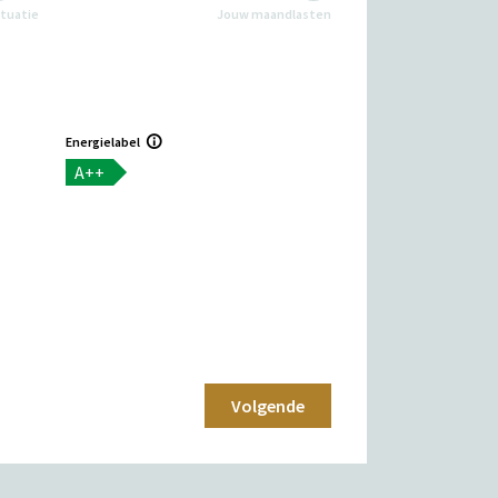
ituatie
Jouw maandlasten
Energielabel
A++
Volgende