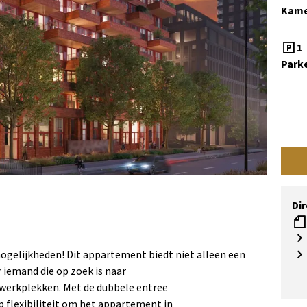
Kame
1
Park
Di
gelijkheden! Dit appartement biedt niet alleen een
 iemand die op zoek is naar
swerkplekken. Met de dubbele entree
op flexibiliteit om het appartement in