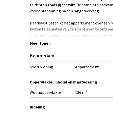
te richten zoals jij dat wilt. De complete badkam
voor ontspanning na een lange werkdag.
Daarnaast beschikt het appartement over een roy
buiten te genieten van de zon of even te ontsp
Of je het nu gebruikt als woonruimte of voor je 
biedt alle ruimte en mogelijkheden om je wens
Meer tonen
- woonoppervlakte van ca. 136 m2
Kenmerken
- een terras van ca. 20 m2
- 2 slaapkamers
Soort woning
Appartement
- complete badkamer en separaat toilet
- luxe en compleet uitgeruste keuken met alle
Oppervlakte, inhoud en maatvoering
- 1 parkeerplaats inbegrepen in de koopsom
- mogelijkheid tot aankoop van een extra parke
Woonoppervlakte
136 m²
Kijk voor de exacte indeling en maatvoering o
Indeling