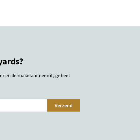
yards?
ter en de makelaar neemt, geheel
Verzend