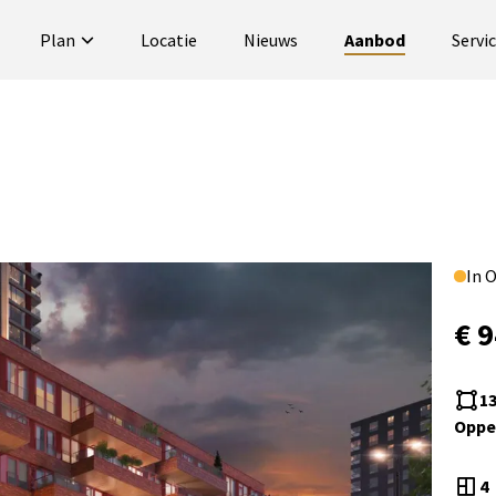
Plan
Locatie
Nieuws
Aanbod
Servi
In 
€ 9
1
Oppe
4